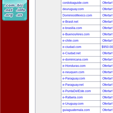
cordobaguide.com
Ofertar
deuruguay.com
Ofertar
DominiosMexico.com
Ofertar
e-Brasil.net
Ofertar
e-brasilia.com
Ofertar
e-BuenosAires.com
Ofertar
e-chile.com
Ofertar
e-ciudad.com
$950.0
e-Ciudad.net
Ofertar
e-dominicana.com
Ofertar
e-Honduras.com
Ofertar
e-neuquen.com
Ofertar
e-Paraguay.com
Ofertar
e-Paraguay.net
Ofertar
e-PuntaDelEste.com
Ofertar
e-Rafaela.com
Ofertar
e-Uruguay.com
Ofertar
guiaguatemala.com
Ofertar