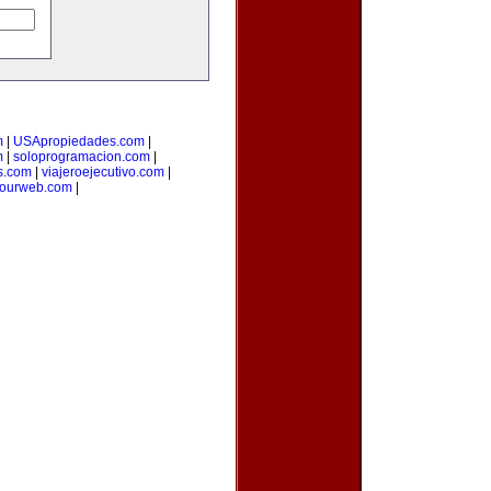
m
|
USApropiedades.com
|
m
|
soloprogramacion.com
|
s.com
|
viajeroejecutivo.com
|
yourweb.com
|