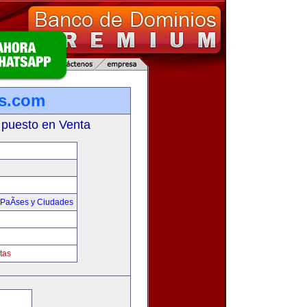
s.com
 puesto en Venta
PaÃ­ses y Ciudades
tas