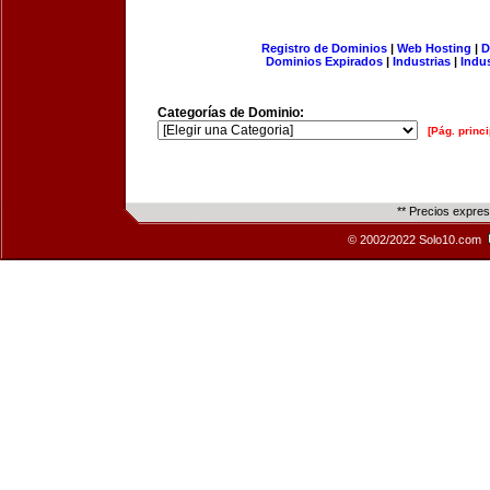
Registro de Dominios
|
Web Hosting
|
D
Dominios Expirados
|
Industrias
|
Indu
Categorías de Dominio:
[Pág. princi
** Precios expre
© 2002/2022 Solo10.com