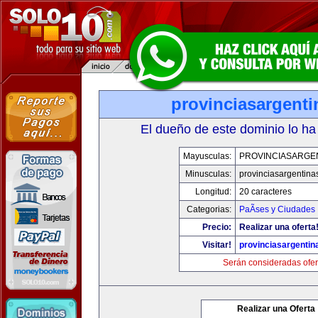
provinciasargent
El dueño de este dominio lo ha
Mayusculas:
PROVINCIASARGE
Minusculas:
provinciasargentina
Longitud:
20 caracteres
Categorias:
PaÃ­ses y Ciudades
Precio:
Realizar una oferta
Visitar!
provinciasargenti
Serán consideradas ofer
Realizar una Oferta