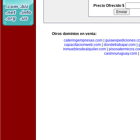
Precio Ofrecido $
Otros dominios en venta:
cateringempresas.com
|
guiaexpediciones.c
capacitacionweb.com
|
dondetrabajar.com
|
inmueblesdealquiler.com
|
pisosatermicos.c
casinouruguay.com
|