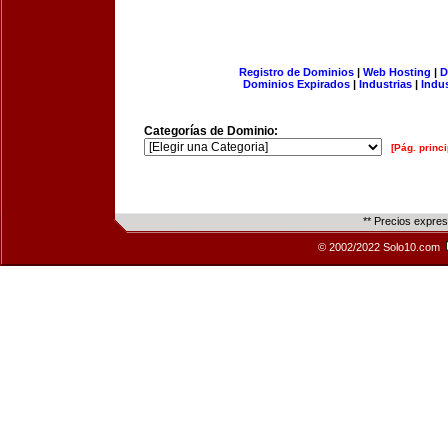
Registro de Dominios
|
Web Hosting
|
D
Dominios Expirados
|
Industrias
|
Indu
Categorías de Dominio:
[Pág. princi
** Precios expre
© 2002/2022 Solo10.com