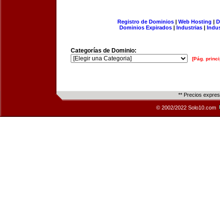
Registro de Dominios
|
Web Hosting
|
D
Dominios Expirados
|
Industrias
|
Indu
Categorías de Dominio:
[Pág. princi
** Precios expre
© 2002/2022 Solo10.com