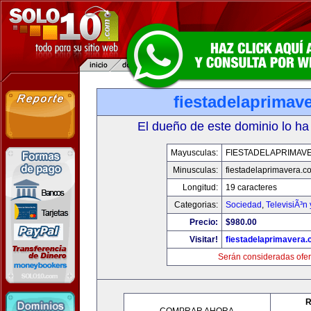
fiestadelaprimav
El dueño de este dominio lo ha
Mayusculas:
FIESTADELAPRIMAV
Minusculas:
fiestadelaprimavera.c
Longitud:
19 caracteres
Categorias:
Sociedad
,
TelevisiÃ³n
Precio:
$980.00
Visitar!
fiestadelaprimavera
Serán consideradas ofer
R