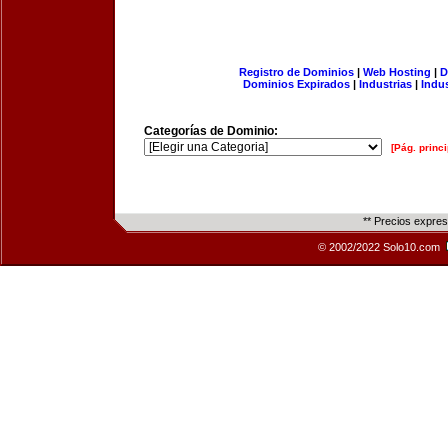
Registro de Dominios
|
Web Hosting
|
D
Dominios Expirados
|
Industrias
|
Indu
Categorías de Dominio:
[Pág. princi
** Precios expre
© 2002/2022 Solo10.com