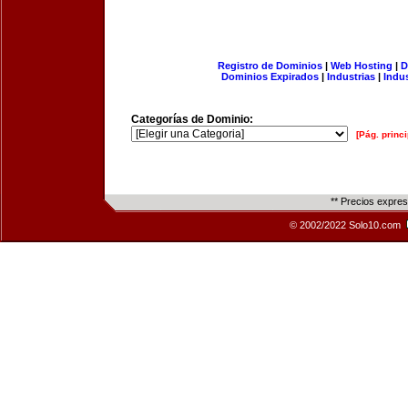
Registro de Dominios
|
Web Hosting
|
D
Dominios Expirados
|
Industrias
|
Indu
Categorías de Dominio:
[Pág. princi
** Precios expre
© 2002/2022 Solo10.com