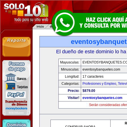
eventosybanque
El dueño de este dominio lo ha
Mayusculas:
EVENTOSYBANQUETES.C
Minusculas:
eventosybanquetes.com
Longitud:
17 caracteres
Categorias:
Profesiones y Empleo
,
Telev
Precio:
$879.00
Visitar!
eventosybanquetes.com
Serán consideradas ofer
R