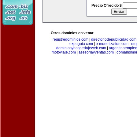
Precio Ofrecido $
Otros dominios en venta:
registredominios.com
|
directoriodepublicidad.com
expoguia.com
|
e-monetization.com
|
emp
dominiosyhospedajeweb.com
|
argentinaemple
motoviaje.com
|
asesoriayventas.com
|
domainsmon