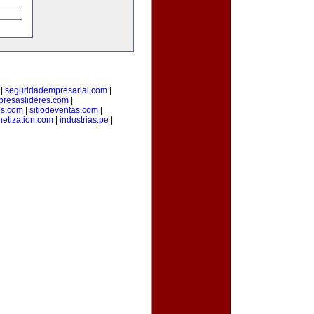
|
seguridadempresarial.com
|
resaslideres.com
|
os.com
|
sitiodeventas.com
|
etization.com
|
industrias.pe
|