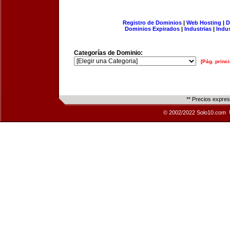
Registro de Dominios
|
Web Hosting
|
D
Dominios Expirados
|
Industrias
|
Indu
Categorías de Dominio:
[Pág. princi
** Precios expre
© 2002/2022 Solo10.com