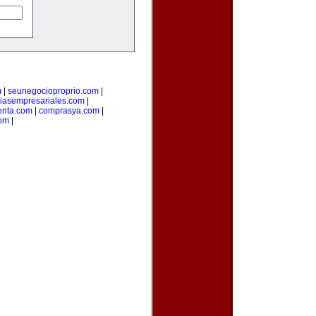
m
|
seunegocioproprio.com
|
ciasempresariales.com
|
enta.com
|
comprasya.com
|
com
|