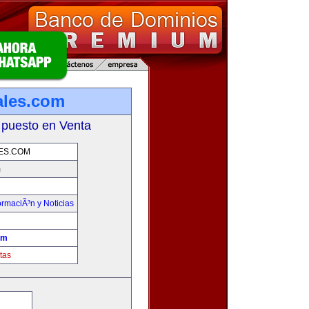
ales.com
 puesto en Venta
ES.COM
m
ormaciÃ³n y Noticias
om
tas