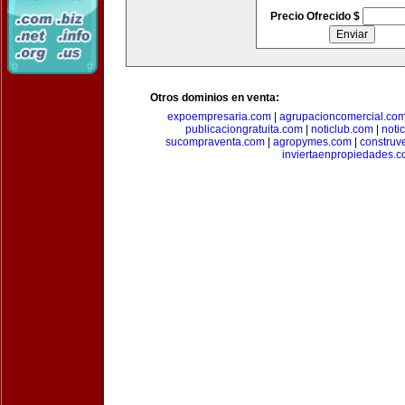
Precio Ofrecido $
Otros dominios en venta:
expoempresaria.com
|
agrupacioncomercial.co
publicaciongratuita.com
|
noticlub.com
|
noti
sucompraventa.com
|
agropymes.com
|
construv
inviertaenpropiedades.